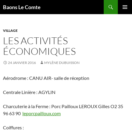
Aller
Recherche
Baons Le Comte
au
MENU
contenu
PRINCI
VILLAGE
LES ACTIVITÉS
ÉCONOMIQUES
24 JANVIER 2016
MYLÈNE DUBUISSON
Aérodrome : CANU AIR- salle de réception
Centrale Linière : AGYLIN
Charcuterie à la Ferme : Porc Pailloux LEROUX Gilles O2 35
96 63 90
leporcpailloux.com
Coiffures :