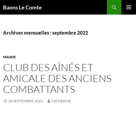
Aller
Recherche
Baons Le Comte
au
MENU
contenu
PRINCI
Archives mensuelles : septembre 2022
MAIRIE
CLUB DES AÎNÉS ET
AMICALE DES ANCIENS
COMBATTANTS
28 SEPTEMBRE 2022
CATHERINE