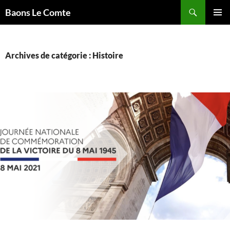
Aller
Recherche
Baons Le Comte
au
MENU
contenu
PRINCI
Archives de catégorie : Histoire