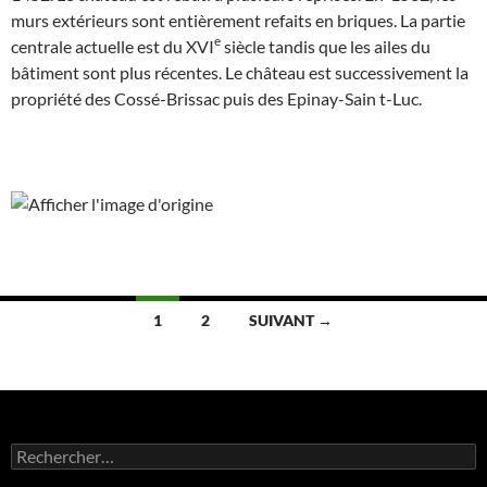
murs extérieurs sont entièrement refaits en briques. La partie
e
centrale actuelle est du XVI
siècle tandis que les ailes du
bâtiment sont plus récentes. Le château est successivement la
propriété des Cossé-Brissac puis des Epinay-Sain t-Luc.
Navigation
1
2
SUIVANT →
des
articles
Rechercher :