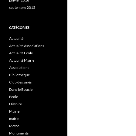
janvier 2016
septembre 2015
CATÉGORIES
Actualité
Actualité Associations
Actualité Ecole
Actualité Mairie
Associations
Bibliothèque
Club des ainés
Dans le Boucle
Ecole
Histoire
Mairie
mairie
Météo
Monuments