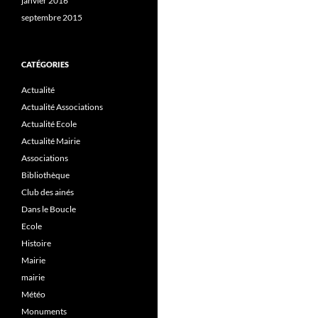
janvier 2016
septembre 2015
CATÉGORIES
Actualité
Actualité Associations
Actualité Ecole
Actualité Mairie
Associations
Bibliothèque
Club des ainés
Dans le Boucle
Ecole
Histoire
Mairie
mairie
Météo
Monuments