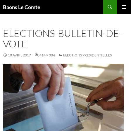
Aller
Recherche
Baons Le Comte
au
MENU
contenu
PRINCI
ELECTIONS-BULLETIN-DE-
VOTE
10 AVRIL 2017
414 × 304
ELECTIONS PRESIDENTIELLES