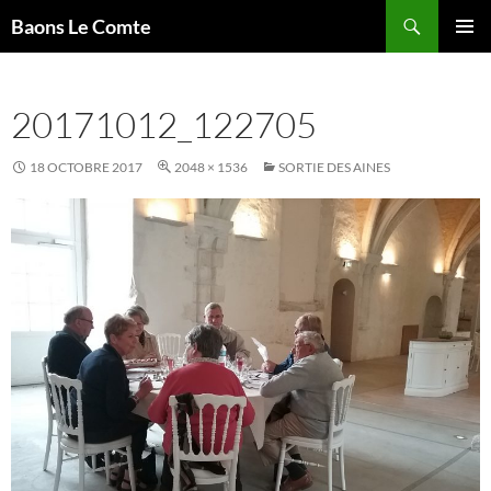
Aller
Recherche
Baons Le Comte
au
MENU
contenu
PRINCI
20171012_122705
18 OCTOBRE 2017
2048 × 1536
SORTIE DES AINES