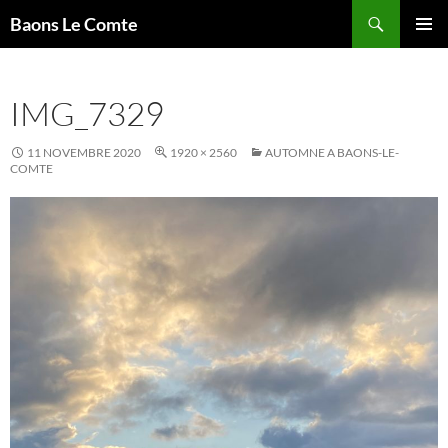
Aller
Recherche
Baons Le Comte
au
MENU
contenu
PRINCI
IMG_7329
11 NOVEMBRE 2020
1920 × 2560
AUTOMNE A BAONS-LE-
COMTE