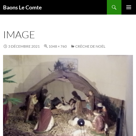
Aller
Recherche
Baons Le Comte
au
MENU
contenu
PRINCI
IMAGE
3 DÉCEMBRE 2021
1048 × 760
CRÈCHE DE NOËL