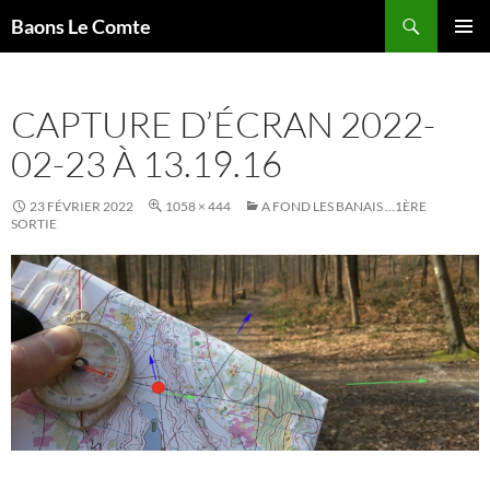
Aller
Recherche
Baons Le Comte
au
MENU
contenu
PRINCI
CAPTURE D’ÉCRAN 2022-
02-23 À 13.19.16
23 FÉVRIER 2022
1058 × 444
A FOND LES BANAIS …1ÈRE
SORTIE