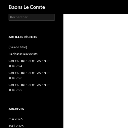
Recherche
Baons Le Comte
Rechercher :
Aller
au
contenu
ARTICLES RÉCENTS
(pas de titre)
La chasse aux oeufs
CALENDRIER DE L’AVENT :
JOUR 24
CALENDRIER DE L’AVENT :
JOUR 23
CALENDRIER DE L’AVENT :
JOUR 22
ARCHIVES
mai 2026
avril 2025