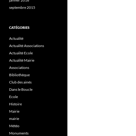
janvier 2016
septembre 2015
CATÉGORIES
Actualité
Actualité Associations
Actualité Ecole
Actualité Mairie
Associations
Bibliothèque
Club des ainés
Dans le Boucle
Ecole
Histoire
Mairie
mairie
Météo
Monuments