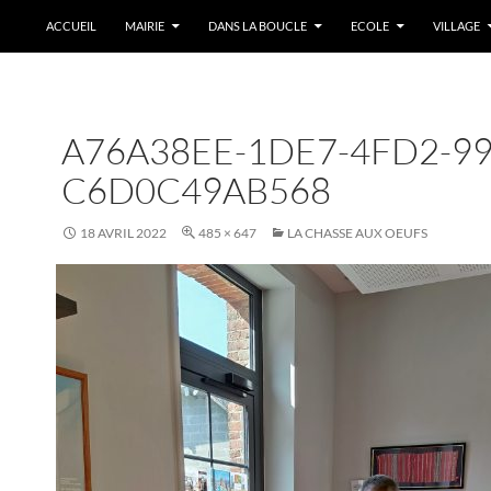
ACCUEIL
MAIRIE
DANS LA BOUCLE
ECOLE
VILLAGE
A76A38EE-1DE7-4FD2-99
C6D0C49AB568
18 AVRIL 2022
485 × 647
LA CHASSE AUX OEUFS