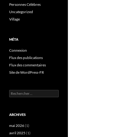
Personnes Célèbres
Uncategorized
Village
MÉTA
Connexion
Flux des publications
Flux des commentaires
Site de WordPress-FR
Rechercher :
ARCHIVES
mai 2026
(1)
avril 2025
(1)