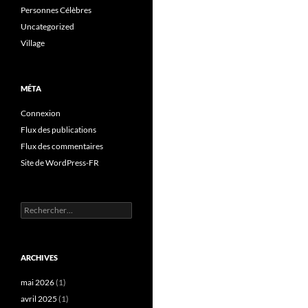
Personnes Célèbres
Uncategorized
Village
MÉTA
Connexion
Flux des publications
Flux des commentaires
Site de WordPress-FR
Rechercher :
ARCHIVES
mai 2026
(1)
avril 2025
(1)