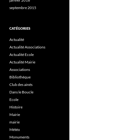
janvier 2016
septembre 2015
CATÉGORIES
Actualité
Actualité Associations
Actualité Ecole
Actualité Mairie
Associations
Bibliothèque
Club des ainés
Dans le Boucle
Ecole
Histoire
Mairie
mairie
Météo
Monuments