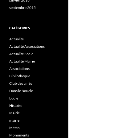
janvier 2016
septembre 2015
CATÉGORIES
Actualité
Actualité Associations
Actualité Ecole
Actualité Mairie
Associations
Bibliothèque
Club des ainés
Dans le Boucle
Ecole
Histoire
Mairie
mairie
Météo
Monuments