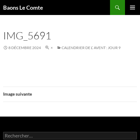
Aller
Recherche
Baons Le Comte
au
MENU
contenu
PRINCI
IMG_5691
8 DÉCEMBRE 2024
×
CALENDRIER DE L’ AVENT : JOUR 9
Image suivante
Rechercher :