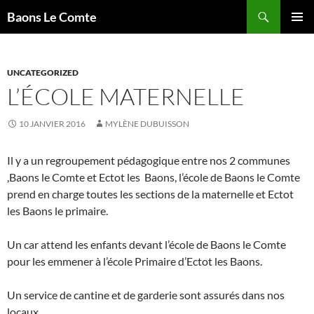
Aller
Recherche
Baons Le Comte
au
MENU
contenu
PRINCI
UNCATEGORIZED
L’ÉCOLE MATERNELLE
10 JANVIER 2016
MYLÈNE DUBUISSON
Il y a un regroupement pédagogique entre nos 2 communes
,Baons le Comte et Ectot les Baons, l’école de Baons le Comte
prend en charge toutes les sections de la maternelle et Ectot
les Baons le primaire.
Un car attend les enfants devant l’école de Baons le Comte
pour les emmener à l’école Primaire d’Ectot les Baons.
Un service de cantine et de garderie sont assurés dans nos
locaux.