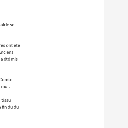
airie se
res ont été
Anciens
a été mis
 Comte
 mur.
 tissu
 fin du du