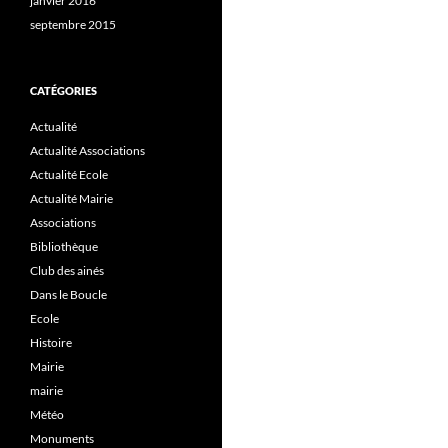
janvier 2016
septembre 2015
CATÉGORIES
Actualité
Actualité Associations
Actualité Ecole
Actualité Mairie
Associations
Bibliothèque
Club des ainés
Dans le Boucle
Ecole
Histoire
Mairie
mairie
Météo
Monuments