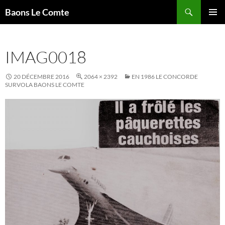
Aller
Recherche
Baons Le Comte
au
MENU
contenu
PRINCI
IMAG0018
20 DÉCEMBRE 2016
2064 × 2392
EN 1986 LE CONCORDE
SURVOLA BAONS LE COMTE