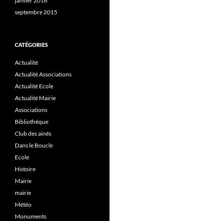
janvier 2016
septembre 2015
CATÉGORIES
Actualité
Actualité Associations
Actualité Ecole
Actualité Mairie
Associations
Bibliothèque
Club des ainés
Dans le Boucle
Ecole
Histoire
Mairie
mairie
Météo
Monuments