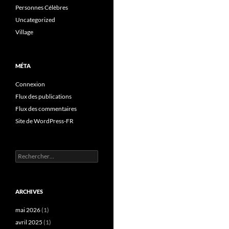
Personnes Célèbres
Uncategorized
Village
MÉTA
Connexion
Flux des publications
Flux des commentaires
Site de WordPress-FR
Rechercher :
ARCHIVES
mai 2026
(1)
avril 2025
(1)