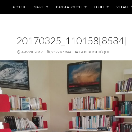
ACCUEIL
MAIRIE
DANS LA BOUCLE
ECOLE
VILLAGE
20170325_110158[8584]
4 AVRIL 2017
2592 × 1944
LA BIBLIOTHÈQUE