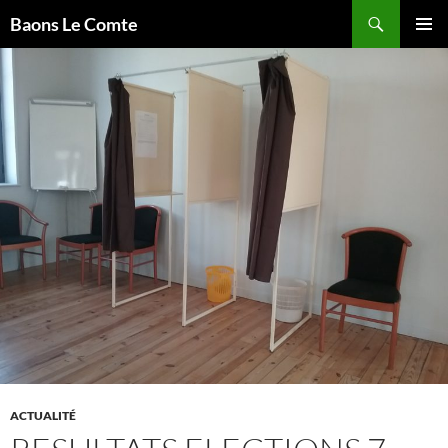
Aller
Recherche
Baons Le Comte
au
MENU
contenu
PRINCI
ACTUALITÉ