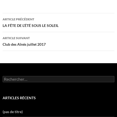
Navigation
ARTICLE PRÉCÉDENT
des
LA FÊTE DE L’ÉTÉ SOUS LE SOLEIL
articles
ARTICLE SUIVANT
Club des Aînés juillet 2017
Rechercher :
ARTICLES RÉCENTS
(pas de titre)