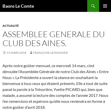
Aller
Recherche
Baons Le Comte
au
MENU
contenu
PRINCI
ACTUALITÉ
ASSEMBLEE GENERALE DU
CLUB DES AINES.
15 MARS 2018
FRANÇOISE LEMONNIER
Après notre goûter mensuel, ce mercredi 14 mars, s’est
déroulée l’Assemblée Générale de notre Club des Aînés « Entre
Nous ». La Présidente a ouvert la séance en souhaitant la
bienvenue à tous ceux qui étaient présents. Elle a tout de suite
passé la parole à la Trésorière, Yvette PICARD qui, bien que
malade, a assumé la lecture des comptes de l’année 2017. Nous
l’en remercions et espérons qu’elle nous reviendra en forme à
notre goûter d’avril 2018.