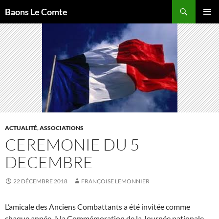
Aller
Recherche
Baons Le Comte
au
MENU
contenu
PRINCI
ACTUALITÉ
,
ASSOCIATIONS
CEREMONIE DU 5
DECEMBRE
22 DÉCEMBRE 2018
FRANÇOISE LEMONNIER
L’amicale des Anciens Combattants a été invitée comme
chaque année, à la Commémoration de la Journée nationale