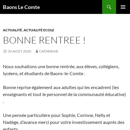
Aller
Recherche
Baons Le Comte
au
MENU
contenu
PRINCI
ACTUALITÉ
,
ACTUALITÉ ECOLE
BONNE RENTREE !
29 AOÛT 2020
CATHERINE
Nous souhaitons une bonne rentrée, aux élèves, collégiens,
lycéens, et étudiants de Baons-le-Comte .
Bonne reprise également aux adultes qui les encadrent (les
enseignants et tout le personnel de la communauté éducative)
.
Une pensée particulière pour Sophie, Corinne, Nelly et
Nadège, d’avance merci pour votre investissement auprès des
enfants .