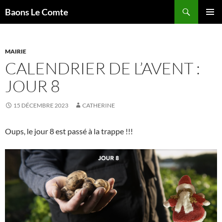
Aller
Recherche
Baons Le Comte
au
MENU
contenu
PRINCI
MAIRIE
CALENDRIER DE L’AVENT :
JOUR 8
15 DÉCEMBRE 2023
CATHERINE
Oups, le jour 8 est passé à la trappe !!!