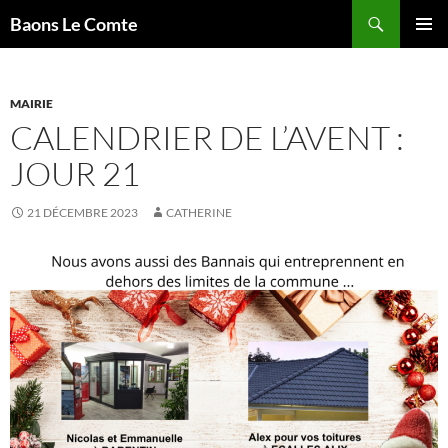
Aller
Recherche
Baons Le Comte
au
MENU
contenu
PRINCI
MAIRIE
CALENDRIER DE L’AVENT :
JOUR 21
21 DÉCEMBRE 2023
CATHERINE