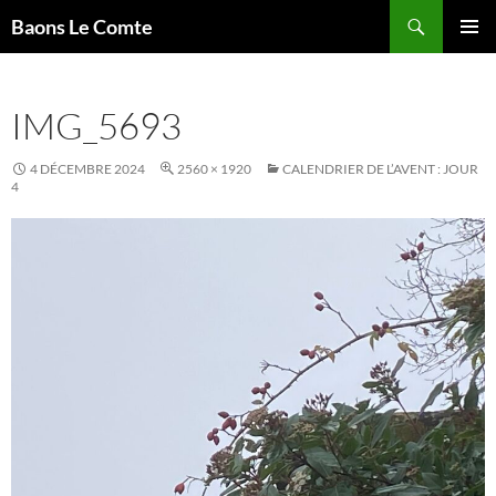
Aller
Recherche
Baons Le Comte
au
MENU
contenu
PRINCI
IMG_5693
4 DÉCEMBRE 2024
2560 × 1920
CALENDRIER DE L’AVENT : JOUR
4