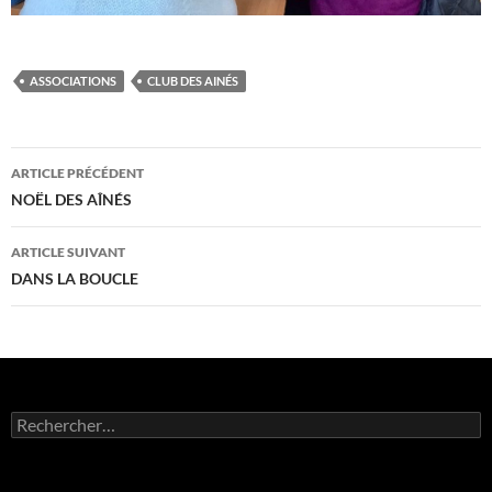
ASSOCIATIONS
CLUB DES AINÉS
Navigation
ARTICLE PRÉCÉDENT
des
NOËL DES AÎNÉS
articles
ARTICLE SUIVANT
DANS LA BOUCLE
Rechercher :