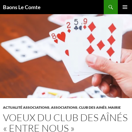
Aller
Recherche
Baons Le Comte
au
MENU
contenu
PRINCI
ACTUALITÉ ASSOCIATIONS
,
ASSOCIATIONS
,
CLUB DES AINÉS
,
MAIRIE
VOEUX DU CLUB DES AÎNÉS
« ENTRE NOUS »